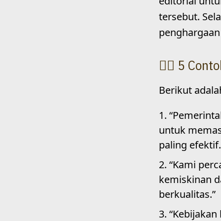
editorial un
tersebut. Sel
penghargaan a
5 Conto
Berikut adala
“Pemerinta
untuk memast
paling efektif.
“Kami perc
kemiskinan d
berkualitas.”
“Kebijakan