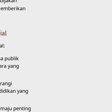
bijakan
k memberikan
ial
l:
a publik
ara yang
rangi
didikan yang
 maju penting