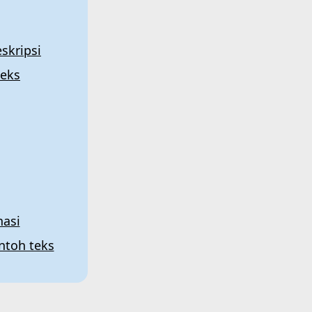
skripsi
leks
nasi
toh teks