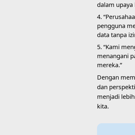
dalam upaya k
“Perusahaan
pengguna mer
data tanpa izi
“Kami meng
menangani pa
mereka.”
Dengan memah
dan perspekti
menjadi lebih
kita.