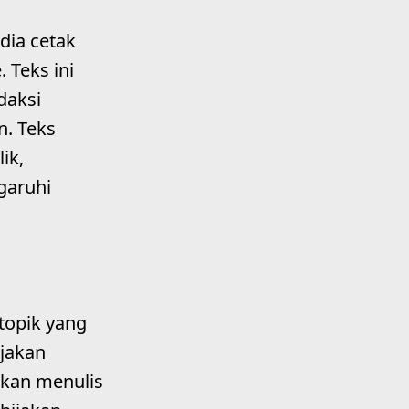
dia cetak
 Teks ini
daksi
n. Teks
ik,
garuhi
 topik yang
ijakan
akan menulis