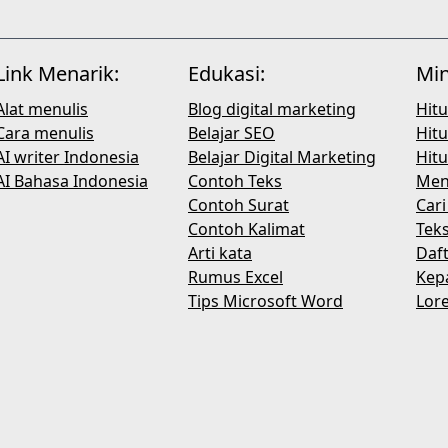
Link Menarik:
Edukasi:
Min
Alat menulis
Blog digital marketing
Hit
Cara menulis
Belajar SEO
Hit
AI writer Indonesia
Belajar Digital Marketing
Hitu
AI Bahasa Indonesia
Contoh Teks
Menu
Contoh Surat
Cari
Contoh Kalimat
Tek
Arti kata
Daf
Rumus Excel
Kep
Tips Microsoft Word
Lor