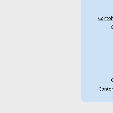
Contoh
Contoh