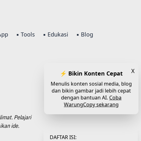
 App
▪️ Tools
▪️ Edukasi
▪️ Blog
X
⚡ Bikin Konten Cepat
Menulis konten sosial media, blog
dan bikin gambar jadi lebih cepat
dengan bantuan AI.
Coba
WarungCopy sekarang
imat. Pelajari
kan ide.
DAFTAR ISI: