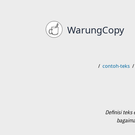
WarungCopy
/
contoh-teks
/
Definisi teks
bagaima