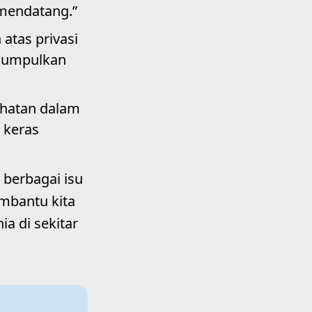
 mendatang.”
atas privasi
ngumpulkan
ehatan dalam
 keras
 berbagai isu
embantu kita
ia di sekitar