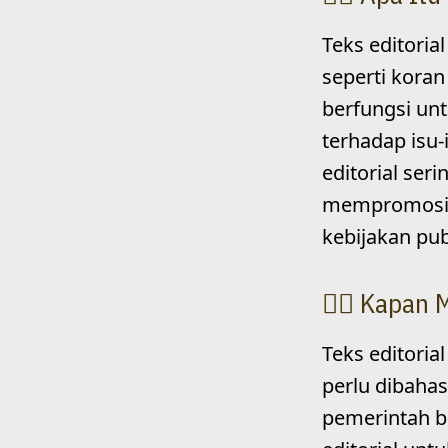
Teks editoria
seperti koran
berfungsi un
terhadap isu-
editorial ser
mempromosika
kebijakan pub
Kapan 
Teks editoria
perlu dibahas
pemerintah b