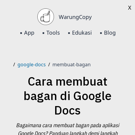
X
WarungCopy
▪️ App
▪️ Tools
▪️ Edukasi
▪️ Blog
/
google-docs
/
membuat-bagan
Cara membuat
bagan di Google
Docs
Bagaimana cara membuat bagan pada aplikasi
Google Docs? Panduan langkah demi langkah