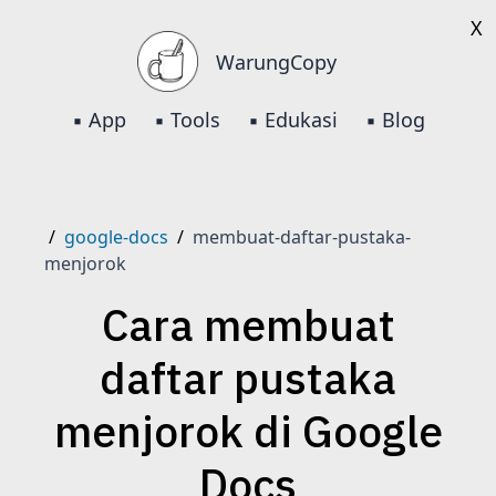
X
WarungCopy
▪️ App
▪️ Tools
▪️ Edukasi
▪️ Blog
/
google-docs
/
membuat-daftar-pustaka-
menjorok
Cara membuat
daftar pustaka
menjorok di Google
Docs