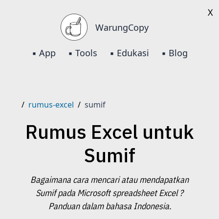
X
WarungCopy
▪️ App
▪️ Tools
▪️ Edukasi
▪️ Blog
/
rumus-excel
/
sumif
Rumus Excel untuk
Sumif
Bagaimana cara mencari atau mendapatkan
Sumif pada Microsoft spreadsheet Excel ?
Panduan dalam bahasa Indonesia.