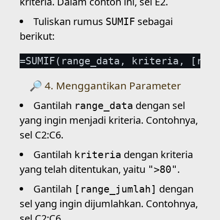
kriteria. Dalam contoh ini, sel E2.
Tuliskan rumus
sebagai
SUMIF
berikut:
=SUMIF(range_data, kriteria, [rang
4. Menggantikan Parameter
Gantilah
dengan sel
range_data
yang ingin menjadi kriteria. Contohnya,
sel C2:C6.
Gantilah
dengan kriteria
kriteria
yang telah ditentukan, yaitu
.
">80"
Gantilah
dengan
[range_jumlah]
sel yang ingin dijumlahkan. Contohnya,
sel C2:C6.