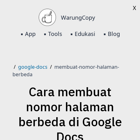
X
WarungCopy
▪️ App
▪️ Tools
▪️ Edukasi
▪️ Blog
/
google-docs
/
membuat-nomor-halaman-
berbeda
Cara membuat
nomor halaman
berbeda di Google
Docs